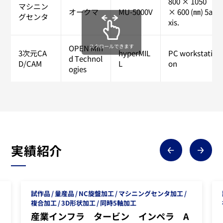
800 × 1050
マシニン
オークマ
MU-5000V
× 600 (㎜) 5a
グセンタ
xis.
スクロールできます
OPEN Min
3次元CA
hyperMIL
PC workstati
d Technol
D/CAM
L
on
ogies
実績紹介
試作品
量産品
NC旋盤加工
マシニングセンタ加工
複合加工
3D形状加工
同時5軸加工
産業インフラ タービン インペラ A