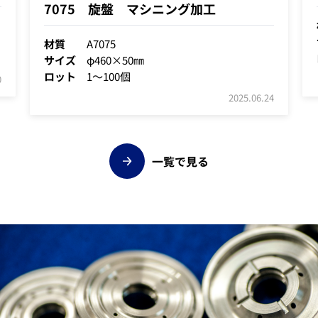
7075 旋盤 マシニング加工
材質
A7075
サイズ
φ460×50㎜
ロット
1～100個
0
2025.06.24
一覧で見る