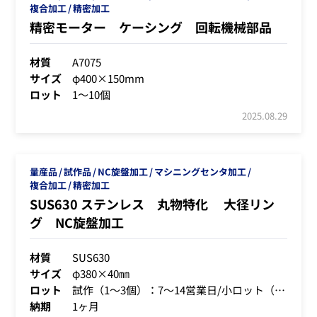
複合加工
精密加工
精密モーター ケーシング 回転機械部品
材質
A7075
サイズ
φ400×150mm
ロット
1～10個
2025.08.29
量産品
試作品
NC旋盤加工
マシニングセンタ加工
複合加工
精密加工
SUS630 ステンレス 丸物特化 大径リン
グ NC旋盤加工
材質
SUS630
サイズ
φ380×40㎜
ロット
試作（1～3個）：7～14営業日/小ロット（5～20個）：2～4週間
納期
1ヶ月