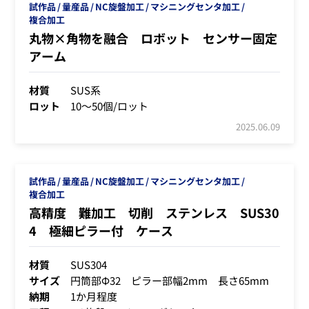
試作品
量産品
NC旋盤加工
マシニングセンタ加工
複合加工
丸物×角物を融合 ロボット センサー固定
アーム
材質
SUS系
ロット
10～50個/ロット
2025.06.09
試作品
量産品
NC旋盤加工
マシニングセンタ加工
複合加工
高精度 難加工 切削 ステンレス SUS30
4 極細ピラー付 ケース
材質
SUS304
サイズ
円筒部Φ32 ピラー部幅2mm 長さ65mm
納期
1か月程度