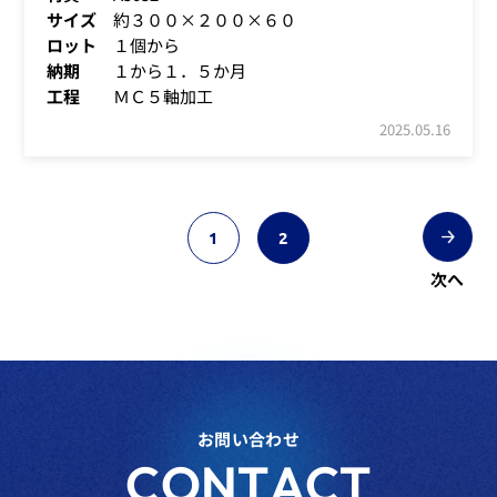
サイズ
約３００×２００×６０
ロット
１個から
納期
１から１．５か月
工程
ＭＣ５軸加工
2025.05.16
1
2
次へ
お問い合わせ
CONTACT