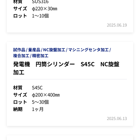
材質
SUS316
サイズ
φ220×30㎜
ロット
1～10個
2025.06.19
試作品
量産品
NC旋盤加工
マシニングセンタ加工
複合加工
精密加工
発電機 円筒シリンダー S45C NC旋盤
加工
材質
S45C
サイズ
φ200×400㎜
ロット
5～30個
納期
1ヶ月
2025.06.13