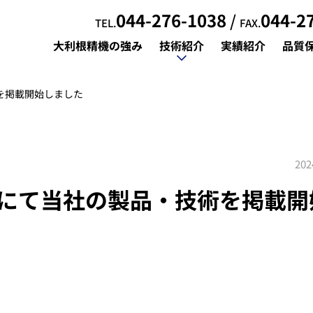
044-276-1038
044-2
/
TEL.
FAX.
大利根精機の強み
技術紹介
実績紹介
品質
大利根精機の強み
実績紹介
品質
を掲載開始しました
202
にて当社の製品・技術を掲載開
ニングセンタ加工
案内
複合加工
製作の流れ
ニングセンタ加工
案内
複合加工
製作の流れ