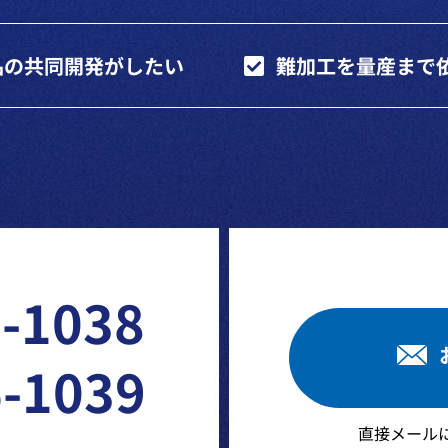
品の共同開発がしたい
難加工を量産まで
-1038
6-1039
直接メール