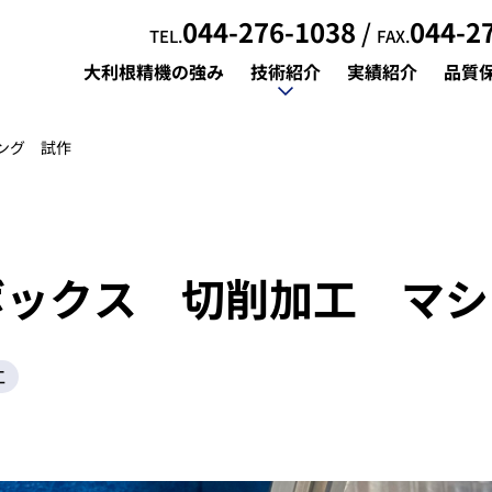
044-276-1038
044-2
/
TEL.
FAX.
大利根精機の強み
技術紹介
実績紹介
品質
大利根精機の強み
実績紹介
品質
ニング 試作
 ボックス 切削加工 マ
ニングセンタ加工
案内
複合加工
製作の流れ
ニングセンタ加工
案内
複合加工
製作の流れ
工