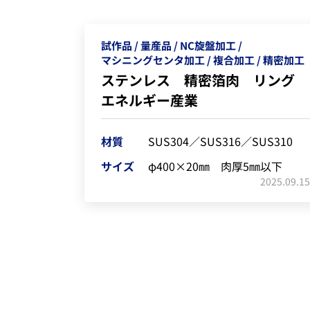
試作品
量産品
NC旋盤加工
マシニングセンタ加工
複合加工
精密加工
ステンレス 精密箔肉 リング
エネルギー産業
材質
SUS304／SUS316／SUS310
サイズ
φ400×20㎜ 肉厚5㎜以下
2025.09.15