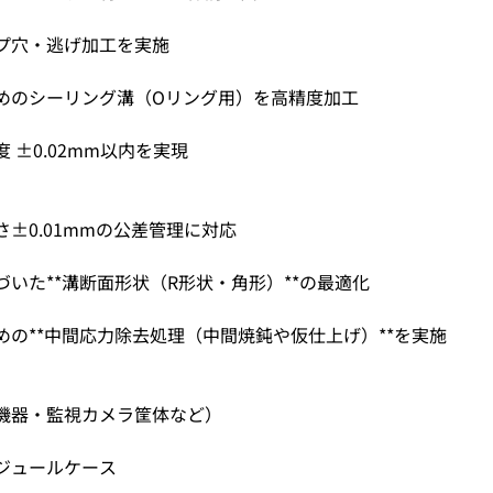
プ穴・逃げ加工を実施
めのシーリング溝（Oリング用）を高精度加工
 ±0.02mm以内を実現
±0.01mmの公差管理に対応
いた**溝断面形状（R形状・角形）**の最適化
めの**中間応力除去処理（中間焼鈍や仮仕上げ）**を実施
機器・監視カメラ筐体など）
ジュールケース