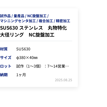
試作品
量産品
NC旋盤加工
マシニングセンタ加工
複合加工
精密加工
SUS630 ステンレス 丸物特化
大径リング NC旋盤加工
材質
SUS630
サイズ
φ380×40㎜
ロット
試作（1～3個）：7～14営業日/小ロット（5～20個）：2～4週間
納期
1ヶ月
2025.08.25