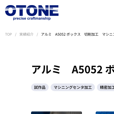
TOP
実績紹介
アルミ A5052 ボックス 切削加工 マシ
アルミ A5052
NC旋盤加工
マシ
会社
NC旋盤加工
マシ
会社
試作品
マシニングセンタ加工
精密加