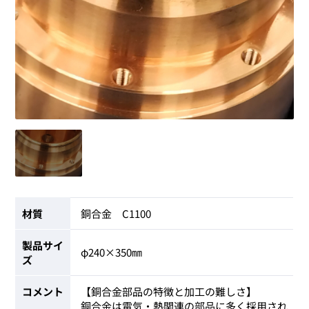
材質
銅合金 C1100
製品サイ
φ240×350㎜
ズ
コメント
【銅合金部品の特徴と加工の難しさ】
銅合金は電気・熱関連の部品に多く採用され