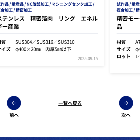
試作品
量産品
NC旋盤加工
マシニングセンタ加工
複合加工
精密加工
ル
精密モーター ケーシング 回転機械部
品
材質
A7075
サイズ
φ400×150mm
ロット
1～10個
5
2025.08.29
一覧へ戻る
前へ
次へ